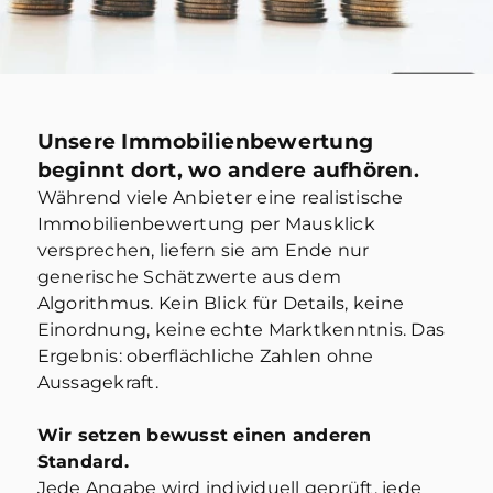
Unsere Immobilienbewertung
beginnt dort, wo andere aufhören.
Während viele Anbieter eine realistische
KOSTENFREI & UNVERBINDLICH -
Immobilienbewertung per Mausklick
IMMOBILIENBEWERTUNG
versprechen, liefern sie am Ende nur
Ihr Immobilienverkauf beginnt
generische Schätzwerte aus dem
mit dem richtigen Wert.
Algorithmus. Kein Blick für Details, keine
Komplett kostenfrei, transparent und
Einordnung, keine echte Marktkenntnis. Das
unverbindlich.
Ergebnis: oberflächliche Zahlen ohne
Füllen Sie jetzt alle benötigten
Aussagekraft.
Angaben aus und wir melden uns
zeitnah und unverbindlich Ihnen!
Wir setzen bewusst einen anderen
Nutzen Sie jetzt die Gelegenheit für
Standard.
eine erste fundierte Einschätzung Ihrer
Jede Angabe wird individuell geprüft, jede