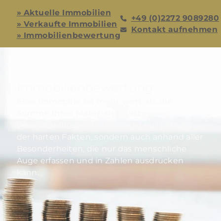
» Aktuelle Immobilien
+49 (0)2272 9089280
» Verkaufte Immobilien
Kontakt aufnehmen
» Immobilienbewertung
Immobilienbewertung
Eine Immobilie ist mehr wert als die
Summe ihres Materialeinsatzes.
Wir
bewerten Ihre Immobilie nicht nur anhand
der harten Fakten, sondern auch anhand aller
Besonderheiten, die nur das menschliche
Auge erfassen und in Zahlen ausdrücken
kann.