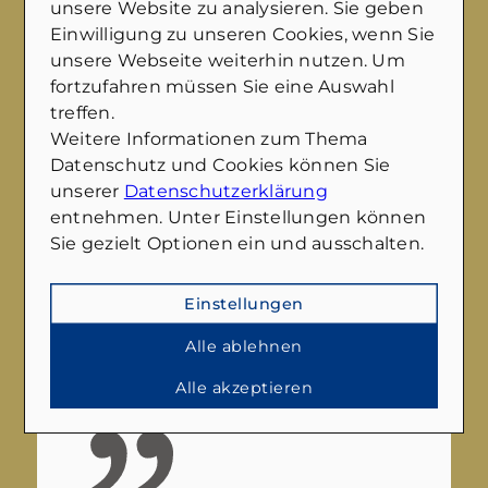
unsere Website zu analysieren. Sie geben
lassen
Einwilligung zu unseren Cookies, wenn Sie
unsere Webseite weiterhin nutzen. Um
fortzufahren müssen Sie eine Auswahl
Das sagen unsere Kunden
treffen.
Zufriedene Kunden sind unser größter
Weitere Informationen zum Thema
Erfolg
. Hier finden Sie ehrliche Bewertungen
Datenschutz und Cookies können Sie
von unseren Kunden.
unserer
Datenschutzerklärung
Lassen Sie sich von den Erfahrungen anderer
entnehmen. Unter Einstellungen können
inspirieren und überzeugen Sie sich selbst
Sie gezielt Optionen ein und ausschalten.
von unserer Qualität und unserem Service.
Einstellungen
Alle ansehen
Alle ablehnen
Alle akzeptieren