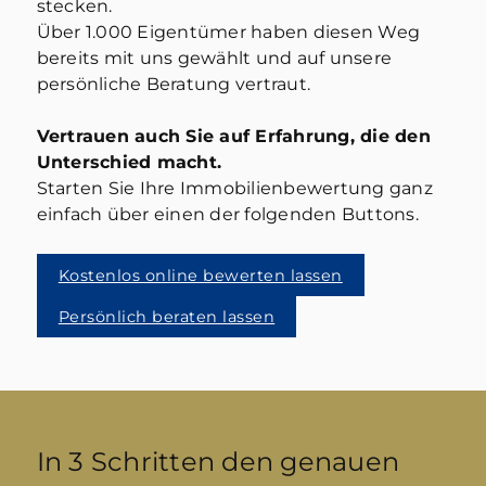
stecken.
Über 1.000 Eigentümer haben diesen Weg
Angaben zu Ihrer Immobilie
bereits mit uns gewählt und auf unsere
persönliche Beratung vertraut.
Art der Immobilie
Vertrauen auch Sie auf Erfahrung, die den
Unterschied macht.
Baujahr
Starten Sie Ihre Immobilienbewertung ganz
einfach über einen der folgenden Buttons.
Kostenlos online bewerten lassen
renovierungsbedürftig
Persönlich beraten lassen
gepflegt
saniert
Neubau
Bin mir nicht sicher
In 3 Schritten den genauen