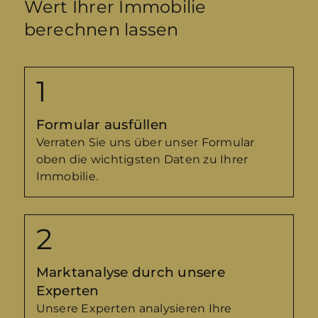
Wert Ihrer Immobilie
PLZ
berechnen lassen
Ort und Ortsteil
Formular ausfüllen
(optional) Wollen Sie uns noch etwas zur
Verraten Sie uns über unser Formular
Immobilie mitteilen?
oben die wichtigsten Daten zu Ihrer
Immobilie.
Marktanalyse durch unsere
Experten
Unsere Experten analysieren Ihre