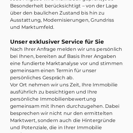
Verkaufschancen.
Besonderheit berücksichtigt – von der Lage
über den baulichen Zustand bis hin zu
Ausstattung, Modernisierungen, Grundriss
Realistischer Preis
und Marktumfeld.
Professionell von Immobilien-
Experten ermittelt. Marktnah
Unser exklusiver Service für Sie
und realistisch kalkuliert
Nach Ihrer Anfrage melden wir uns persönlich
bei Ihnen, bereiten auf Basis Ihrer Angaben
Verhandlungsbasis
eine fundierte Marktanalyse vor und stimmen
Fundierte Zahlen schaffen
gemeinsam einen Termin für unser
Klarheit und stärken Ihre
persönliches Gespräch ab.
Position in jeder
Vor Ort nehmen wir uns Zeit, Ihre Immobilie
Preisverhandlung
ausführlich zu besichtigen und Ihre
persönliche Immobilienbewertung
Vermeidung von Fehlverkäufen
gemeinsam mit Ihnen durchzugehen. Dabei
Sichern Sie sich ab! Verhindern
besprechen wir nicht nur den ermittelten
Sie, dass Sie Ihre Immobilie
Marktwert, sondern auch die Hintergründe
unter Wert verkaufen
und Potenziale, die in Ihrer Immobilie