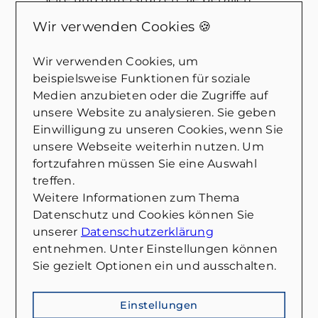
Fragen und Entscheidungen rund um
Wir verwenden Cookies 🍪
den Immobilienkauf.
Wir verwenden Cookies, um
Beratung zu Ihren
beispielsweise Funktionen für soziale
Finanzierungsoptionen
:
Medien anzubieten oder die Zugriffe auf
Unsere Experten analysieren Ihre
unsere Website zu analysieren. Sie geben
finanzielle Situation und zeigen Ihnen
Einwilligung zu unseren Cookies, wenn Sie
maßgeschneiderte
unsere Webseite weiterhin nutzen. Um
Finanzierungsmodelle auf, die zu Ihren
fortzufahren müssen Sie eine Auswahl
Bedürfnissen passen.
treffen.
Weitere Informationen zum Thema
Bitte füllen Sie das Formular
Datenschutz und Cookies können Sie
aus
:
unserer
Datenschutzerklärung
entnehmen. Unter Einstellungen können
Nehmen Sie sich einen Moment Zeit,
Sie gezielt Optionen ein und ausschalten.
um das Formular auszufüllen. Dies hilft
uns, Ihre individuelle Situation besser
Einstellungen
zu verstehen und gezielte Beratung