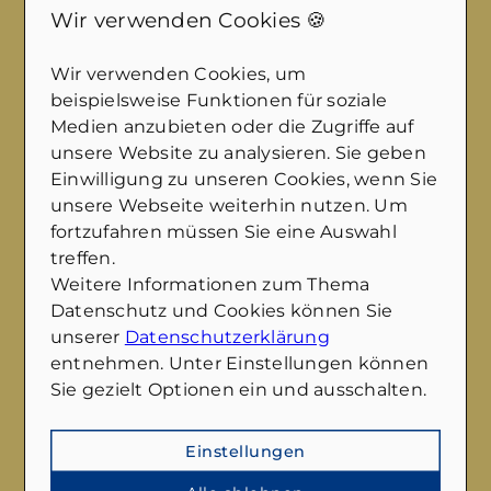
Wir verwenden Cookies 🍪
Nachricht
*
Wir verwenden Cookies, um
beispielsweise Funktionen für soziale
Medien anzubieten oder die Zugriffe auf
unsere Website zu analysieren. Sie geben
Einwilligung zu unseren Cookies, wenn Sie
unsere Webseite weiterhin nutzen. Um
fortzufahren müssen Sie eine Auswahl
Mit diesem Haken bestätigen Sie, dass Sie die
treffen.
Datenschutzerklärung
zur Kenntnis
Weitere Informationen zum Thema
genommen haben.
Datenschutz und Cookies können Sie
Wir nehmen den Schutz Ihrer Daten ernst.
unserer
Datenschutzerklärung
Alle Informationen, die Sie über dieses
entnehmen. Unter Einstellungen können
Kontaktformular senden, werden streng
Sie gezielt Optionen ein und ausschalten.
vertraulich behandelt. Wir garantieren, dass
Ihre persönlichen Daten nicht an Dritte
weitergegeben, verkauft oder anderweitig
Einstellungen
missbraucht werden.
Vielen Dank für Ihr Vertrauen.