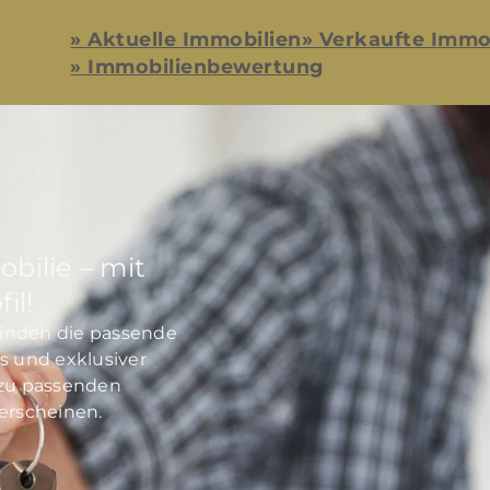
» Aktuelle Immobilien
» Verkaufte Immo
» Immobilienbewertung
bilie – mit
il!
 finden die passende
s und exklusiver
 zu passenden
erscheinen.