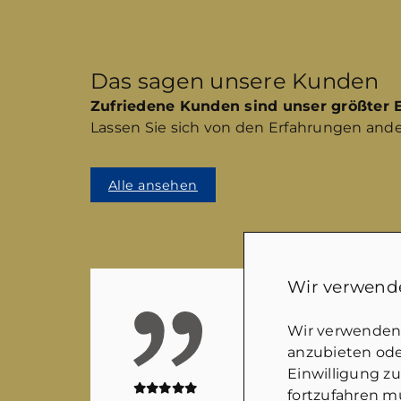
Das sagen unsere Kunden
Zufriedene Kunden sind unser größter E
Lassen Sie sich von den Erfahrungen ande
Alle ansehen
Wir verwende
Wir verwenden 
anzubieten oder
Einwilligung z
fortzufahren mü