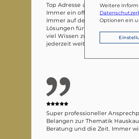
Top Adresse auf dem Immobilie
Weitere Infor
Immer ein offenes Ohr für sämtl
Datenschutzer
Immer auf der Suche nach wirkl
Optionen ein u
Lösungen für alle Beteiligten. M
viel Wissen zusammen kommt. 
Einstel
jederzeit weiter empfehlen!
Super professioneller Ansprechpa
Belangen zur Thematik Hauskauf
Beratung und die Zeit. Immer w