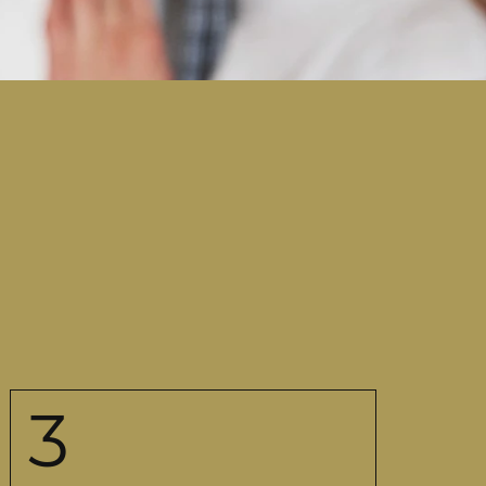
bilie
undstück
werbeimmobilie
bevorzugter