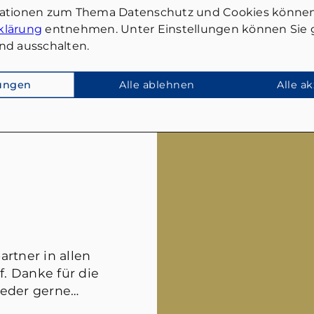
nmarkt!
Wirklich kompeten
mationen zum Thema Datenschutz und Cookies können
iche Fragen.
Jemand der eben wi
klärung
entnehmen. Unter Einstellungen können Sie g
ich guten
dem Markt gemach
nd ausschalten.
an merkt, dass hier
tatsächlich geht u
Würde ich
einschätzen kann. 
lungen
Alle ablehnen
Alle a
rtner in allen
. Danke für die
ieder gerne…