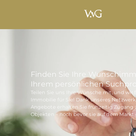
Finden Sie Ihre Wunschimmo
Ihrem persönlichen Suchprof
Teilen Sie uns Ihre Wünsche mit, und wir
Immobilie für Sie! Dank unseres Netzwerk
Angebote erhalten Sie frühzeitig Zugang
Objekten – noch bevor sie auf dem Markt 