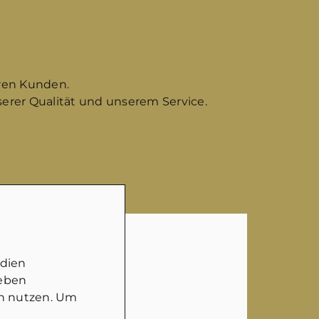
eren Kunden.
serer Qualität und unserem Service.
edien
geben
in nutzen. Um