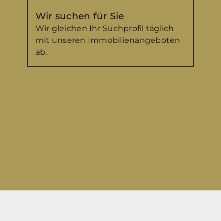
qm
Wir suchen für Sie
Wir gleichen Ihr Suchprofil täglich
mit unseren Immobilienangeboten
ab.
(optional) Wollen Sie uns Ihre 
genauer schildern?