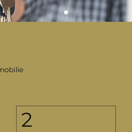
mobilie
Angaben zur Wunschimmo
Gr
Ein/Zweifamilienhaus
Ge
Eigentumswohnung
Wohnfläche in
Zimmer