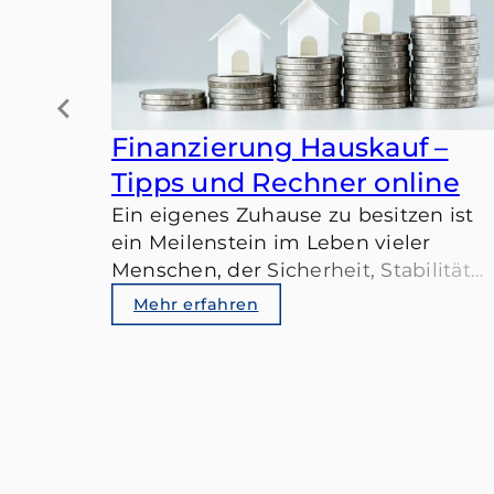
Finanzierung Hauskauf –
Tipps und Rechner online
Ein eigenes Zuhause zu besitzen ist
ein Meilenstein im Leben vieler
Menschen, der Sicherheit, Stabilität
und die Verwirklichung eines
Mehr erfahren
langgehegten Traums bedeutet. Als
Makler teilen wir unsere Erfahrung
beim Hauskauf gerne mit Ihnen und
stellen Ihnen einen kostenlosen
Finanzierungs-Rechner zur Verfügung