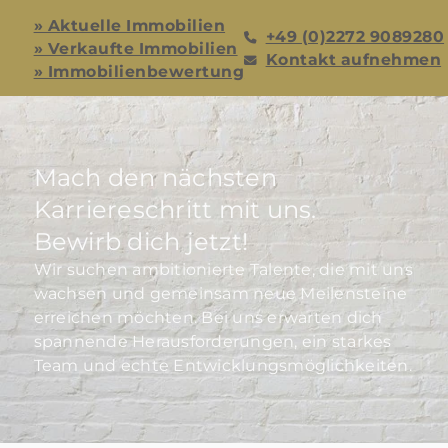
» Aktuelle Immobilien
+49 (0)2272 9089280
» Verkaufte Immobilien
Kontakt aufnehmen
» Immobilienbewertung
Mach den nächsten
Karriereschritt mit uns.
Bewirb dich jetzt!
Wir suchen ambitionierte Talente, die mit uns
wachsen und gemeinsam neue Meilensteine
erreichen möchten. Bei uns erwarten dich
spannende Herausforderungen, ein starkes
Team und echte Entwicklungsmöglichkeiten.