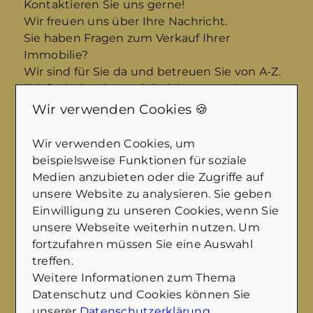
Kontaktieren Sie uns gerne!
Wir freuen uns über Ihre Nachricht.
Sie haben Fragen zum Verkauf Ihrer
Immobilie?
Wir sind für Sie da und betreuen Sie von A-Z.
Telefonisch oder auch bei Ihnen vor Ort.
Vertrauensvoll und professionell.
Wir verwenden Cookies 🍪
Thema
Wir verwenden Cookies, um
beispielsweise Funktionen für soziale
Medien anzubieten oder die Zugriffe auf
unsere Website zu analysieren. Sie geben
Anrede
Einwilligung zu unseren Cookies, wenn Sie
unsere Webseite weiterhin nutzen. Um
fortzufahren müssen Sie eine Auswahl
treffen.
Vorname
*
Weitere Informationen zum Thema
Datenschutz und Cookies können Sie
unserer
Datenschutzerklärung