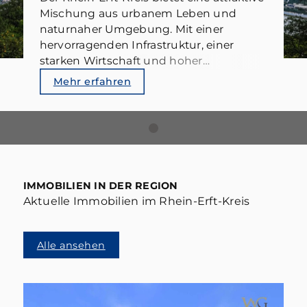
Mischung aus urbanem Leben und
naturnaher Umgebung. Mit einer
hervorragenden Infrastruktur, einer
starken Wirtschaft und hoher
Lebensqualität ist die Region sowohl für
Mehr erfahren
Immobilienverkäufer als auch für Käufer
äußerst interessant.
IMMOBILIEN IN DER REGION
Aktuelle Immobilien im Rhein-Erft-Kreis
Alle ansehen