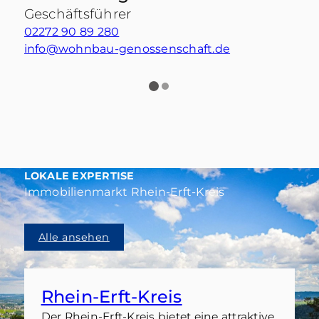
Geschäftsführer
02272 90 89 280
0
info@wohnbau-genossenschaft.de
n
LOKALE EXPERTISE
Immobilienmarkt Rhein-Erft-Kreis
Alle ansehen
Rhein-Erft-Kreis
Der Rhein-Erft-Kreis bietet eine attraktive