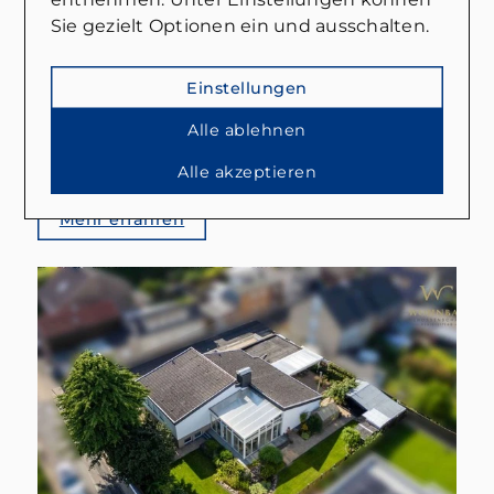
40667 Meerbusch
Sie gezielt Optionen ein und ausschalten.
WOHNBAU: Meerbusch-Büderich: Ihr Lieblingsplatz wartet auf der großen Sonnenterrasse
Wohnung zu kaufen
Einstellungen
Wohnfläche: ca. 100 m²
Alle ablehnen
Zimmer: 3
Kaufpreis: 389.000 €
Alle akzeptieren
Mehr erfahren