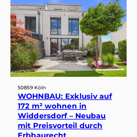
50859 Köln
WOHNBAU: Exklusiv auf
172 m² wohnen in
Widdersdorf – Neubau
mit Preisvorteil durch
Erbbaurecht