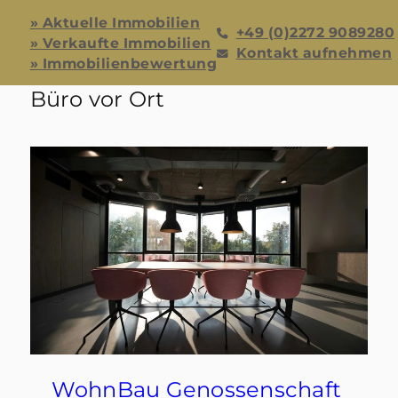
» Aktuelle Immobilien
+49 (0)2272 9089280
» Verkaufte Immobilien
Kontakt aufnehmen
» Immobilienbewertung
Büro vor Ort
WohnBau Genossenschaft