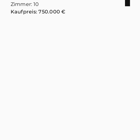
Zimmer: 10
Kaufpreis: 750.000 €
Mehr erfahren
WohnBau Genossenschaft
Rhein-Erft eG