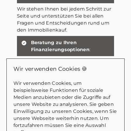
Wir stehen Ihnen bei jedem Schritt zur
Seite und unterstützen Sie bei allen
Fragen und Entscheidungen rund um
den Immobilienkauf.
Beratung zu Ihren
Finanzierungsoptionen
:
Unsere Experten analysieren Ihre
Wir verwenden Cookies 🍪
finanzielle Situation und zeigen Ihnen
maßgeschneiderte
Finanzierungsmodelle auf, die zu Ihren
Wir verwenden Cookies, um
Bedürfnissen passen.
beispielsweise Funktionen für soziale
Medien anzubieten oder die Zugriffe auf
Bitte füllen Sie das Formular
unsere Website zu analysieren. Sie geben
aus
:
Einwilligung zu unseren Cookies, wenn Sie
unsere Webseite weiterhin nutzen. Um
Nehmen Sie sich einen Moment Zeit,
fortzufahren müssen Sie eine Auswahl
um das Formular auszufüllen. Dies hilft