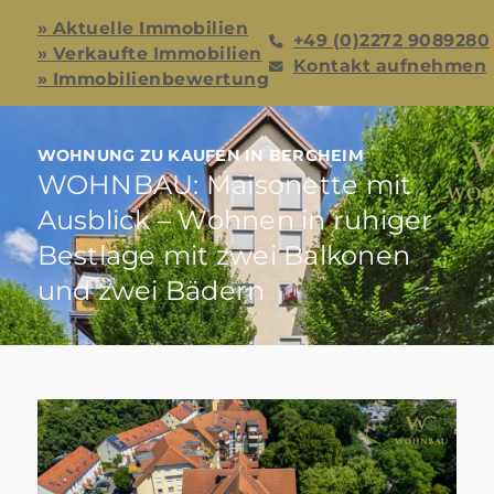
» Aktuelle Immobilien
+49 (0)2272 9089280
» Verkaufte Immobilien
Kontakt aufnehmen
» Immobilienbewertung
WOHNUNG ZU KAUFEN IN BERGHEIM
WOHNBAU: Maisonette mit
Ausblick – Wohnen in ruhiger
Bestlage mit zwei Balkonen
und zwei Bädern