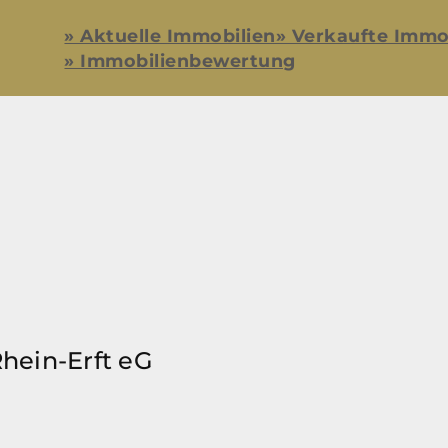
» Aktuelle Immobilien
» Verkaufte Immo
» Immobilienbewertung
hein-Erft eG