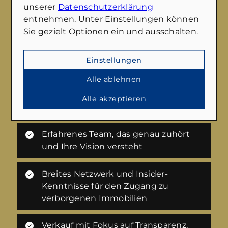
unserer
Datenschutzerklärung
entnehmen. Unter Einstellungen können
Sie gezielt Optionen ein und ausschalten.
Benötigen Sie Hilfe beim Verkauf Ihrer
Einstellungen
Immobilie?
Wir führen Sie gerne durch den gesamten
Alle ablehnen
Verkaufsprozess und vermitteln Ihnen
Alle akzeptieren
gleichzeitig auf Wunsch auch eine neue
Immobilie. Sprechen Sie uns einfach an.
Erfahrenes Team, das genau zuhört
und Ihre Vision versteht
Breites Netzwerk und Insider-
Kenntnisse für den Zugang zu
verborgenen Immobilien
Verkauf mit Fokus auf Transparenz,