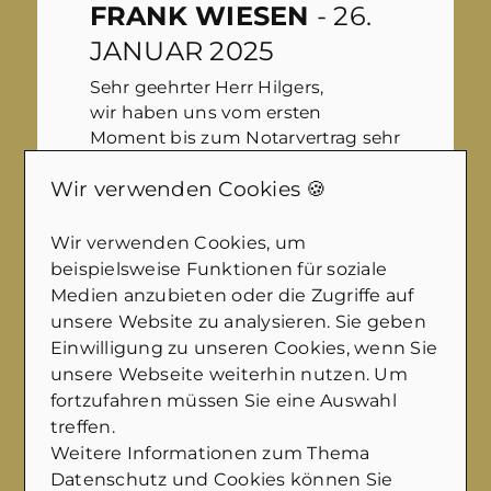
FRANK WIESEN
- 26.
JANUAR 2025
Sehr geehrter Herr Hilgers,
wir haben uns vom ersten
Moment bis zum Notarvertrag sehr
gut betreut & beraten gefühlt. Sie
Wir verwenden Cookies 🍪
und Ihr freundliches Team haben
immer zeitnah auf Anfragen
reagiert.
Wir verwenden Cookies, um
beispielsweise Funktionen für soziale
Ihre professionelle
Medien anzubieten oder die Zugriffe auf
Vermarktungsstratgie ( Bilder,
unsere Website zu analysieren. Sie geben
Luftbilder per Drohne, Videos usw)
Einwilligung zu unseren Cookies, wenn Sie
hat uns, aber offensichtlich auch
unsere Webseite weiterhin nutzen. Um
den Käufern, sehr gefallen.
fortzufahren müssen Sie eine Auswahl
Machen Sie weiter so und
treffen.
nochmal vielen Dank an Sie und
Weitere Informationen zum Thema
Ihr Team.
Datenschutz und Cookies können Sie