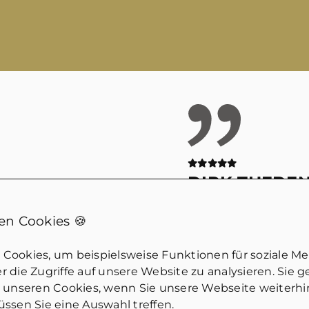
DIRK THEDE
nmarkt!
Wirklich kompeten
n Cookies 🍪
iche Fragen.
Jemand der eben wi
ich guten
dem Markt gemach
Cookies, um beispielsweise Funktionen für soziale M
an merkt, dass hier
tatsächlich geht u
 die Zugriffe auf unsere Website zu analysieren. Sie 
Würde ich
einschätzen kann. 
u unseren Cookies, wenn Sie unsere Webseite weiterh
ssen Sie eine Auswahl treffen.