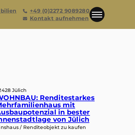
bilien
+49 (0)2272 9089280
Kontakt aufnehmen
2428 Jülich
WOHNBAU: Renditestarkes
ehrfamilienhaus mit
usbaupotenzial in bester
nnenstadtlage von Jülich
inshaus / Renditeobjekt zu kaufen