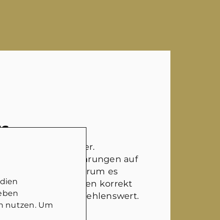
NS
ter Ansprechpartner.
rklich selber Erfahrungen auf
t hat und weiß, worum es
edien
nd die Gegebenheiten korrekt
geben
Auf jeden Fall empfehlenswert.
in nutzen. Um