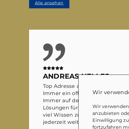
Alle ansehen
ANDREAS NELLES
Top Adresse auf dem Immobilie
Wir verwende
Immer ein offenes Ohr für sämtl
Immer auf der Suche nach wirkl
Wir verwenden 
Lösungen für alle Beteiligten. M
anzubieten oder
viel Wissen zusammen kommt. 
Einwilligung z
jederzeit weiter empfehlen!
fortzufahren mü