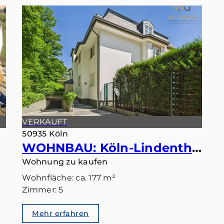
VERKAUFT
50935 Köln
WOHNBAU: Köln-Lindenthal – Maisonette mit eigenem Gartentörchen in den Stadtwald
Wohnung zu kaufen
Wohnfläche: ca. 177 m²
Zimmer: 5
Mehr erfahren