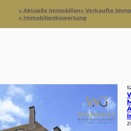
» Aktuelle Immobilien
» Verkaufte Immo
» Immobilienbewertung
5
M
A
I
Z