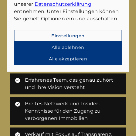
unserer
Datenschutzerklärung
entnehmen. Unter Einstellungen können
Sie gezielt Optionen ein und ausschalten.
Benötigen Sie Hilfe beim Verkauf Ihrer
Einstellungen
Immobilie?
Wir führen Sie gerne durch den gesamten
Alle ablehnen
Verkaufsprozess und vermitteln Ihnen
Alle akzeptieren
gleichzeitig auf Wunsch auch eine neue
Immobilie. Sprechen Sie uns einfach an.
Erfahrenes Team, das genau zuhört
und Ihre Vision versteht
Breites Netzwerk und Insider-
Kenntnisse für den Zugang zu
verborgenen Immobilien
Verkauf mit Fokus auf Transparenz,