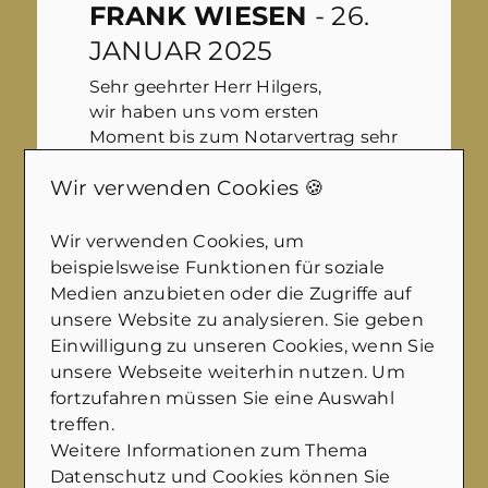
FRANK WIESEN
- 26.
JANUAR 2025
Sehr geehrter Herr Hilgers,
wir haben uns vom ersten
Moment bis zum Notarvertrag sehr
gut betreut & beraten gefühlt. Sie
Wir verwenden Cookies 🍪
und Ihr freundliches Team haben
immer zeitnah auf Anfragen
reagiert.
Wir verwenden Cookies, um
beispielsweise Funktionen für soziale
Ihre professionelle
Medien anzubieten oder die Zugriffe auf
Vermarktungsstratgie ( Bilder,
unsere Website zu analysieren. Sie geben
Luftbilder per Drohne, Videos usw)
Einwilligung zu unseren Cookies, wenn Sie
hat uns, aber offensichtlich auch
unsere Webseite weiterhin nutzen. Um
den Käufern, sehr gefallen.
fortzufahren müssen Sie eine Auswahl
Machen Sie weiter so und
treffen.
nochmal vielen Dank an Sie und
Weitere Informationen zum Thema
Ihr Team.
Datenschutz und Cookies können Sie