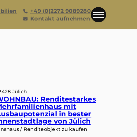
bilien
+49 (0)2272 9089280
Kontakt aufnehmen
2428 Jülich
WOHNBAU: Renditestarkes
ehrfamilienhaus mit
usbaupotenzial in bester
nnenstadtlage von Jülich
inshaus / Renditeobjekt zu kaufen