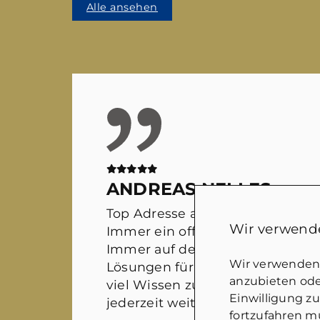
Alle ansehen
ANDREAS NELLES
Top Adresse auf dem Immobilie
Wir verwende
Immer ein offenes Ohr für sämtl
Immer auf der Suche nach wirkl
Wir verwenden 
Lösungen für alle Beteiligten. M
anzubieten oder
viel Wissen zusammen kommt. 
Einwilligung z
jederzeit weiter empfehlen!
fortzufahren mü