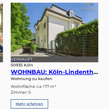
VERKAUFT
50935 Köln
WOHNBAU: Köln-Lindenthal – Maisonette mit eigenem Gartentörchen in den Stadtwald
Wohnung zu kaufen
Wohnfläche: ca. 177 m²
Zimmer: 5
Mehr erfahren