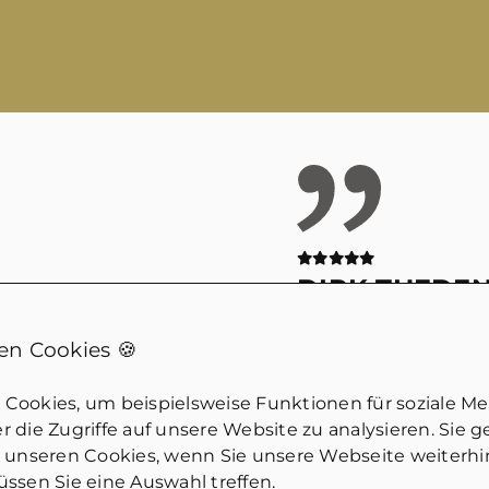
DIRK THEDE
nmarkt!
Wirklich kompeten
n Cookies 🍪
iche Fragen.
Jemand der eben wi
ich guten
dem Markt gemach
Cookies, um beispielsweise Funktionen für soziale M
an merkt, dass hier
tatsächlich geht u
 die Zugriffe auf unsere Website zu analysieren. Sie 
Würde ich
einschätzen kann. 
u unseren Cookies, wenn Sie unsere Webseite weiterh
ssen Sie eine Auswahl treffen.