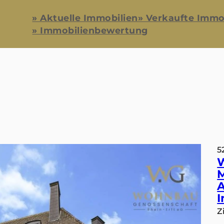
» Aktuelle Immobilien
» Verkaufte Immo
» Immobilienbewertung
5
M
A
I
Z