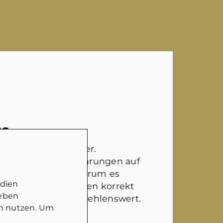
NS
ter Ansprechpartner.
rklich selber Erfahrungen auf
t hat und weiß, worum es
edien
nd die Gegebenheiten korrekt
geben
Auf jeden Fall empfehlenswert.
in nutzen. Um