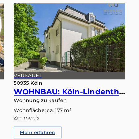
VERKAUFT
50935 Köln
WOHNBAU: Köln-Lindenthal – Maisonette mit eigenem Gartentörchen in den Stadtwald
Wohnung zu kaufen
Wohnfläche: ca. 177 m²
Zimmer: 5
Mehr erfahren