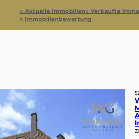
» Aktuelle Immobilien
» Verkaufte Immo
» Immobilienbewertung
5
M
A
I
Z