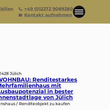
bilien
+49 (0)2272 9089280
Kontakt aufnehmen
2428 Jülich
WOHNBAU: Renditestarkes
ehrfamilienhaus mit
usbaupotenzial in bester
nnenstadtlage von Jülich
inshaus / Renditeobjekt zu kaufen