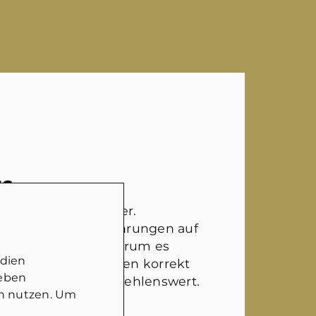
NS
ter Ansprechpartner.
rklich selber Erfahrungen auf
t hat und weiß, worum es
edien
nd die Gegebenheiten korrekt
geben
Auf jeden Fall empfehlenswert.
in nutzen. Um