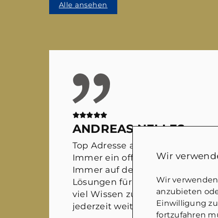
Alle ansehen
ANDREAS NELLES
Top Adresse auf dem Immobilie
Wir verwende
Immer ein offenes Ohr für sämtl
Immer auf der Suche nach wirkl
Wir verwenden 
Lösungen für alle Beteiligten. M
anzubieten oder
viel Wissen zusammen kommt. 
Einwilligung z
jederzeit weiter empfehlen!
fortzufahren mü