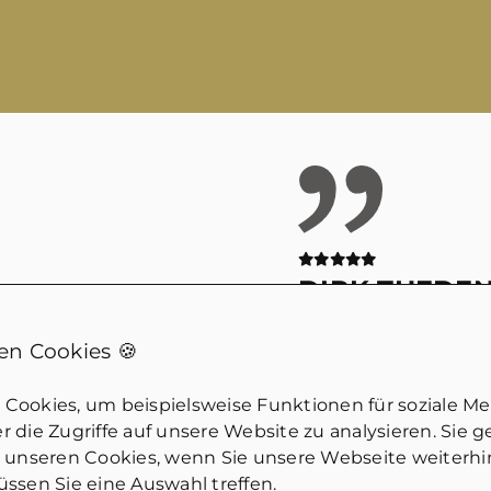
DIRK THEDE
nmarkt!
Wirklich kompeten
n Cookies 🍪
iche Fragen.
Jemand der eben wi
ich guten
dem Markt gemach
Cookies, um beispielsweise Funktionen für soziale M
an merkt, dass hier
tatsächlich geht u
 die Zugriffe auf unsere Website zu analysieren. Sie 
Würde ich
einschätzen kann. 
u unseren Cookies, wenn Sie unsere Webseite weiterh
ssen Sie eine Auswahl treffen.