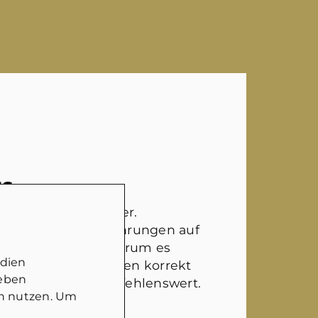
NS
ter Ansprechpartner.
rklich selber Erfahrungen auf
t hat und weiß, worum es
edien
nd die Gegebenheiten korrekt
geben
Auf jeden Fall empfehlenswert.
in nutzen. Um