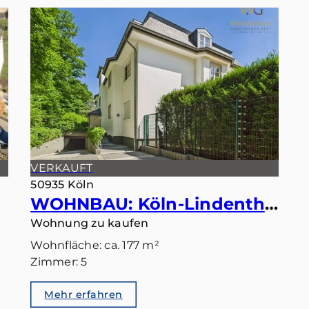
VERKAUFT
50935 Köln
WOHNBAU: Köln-Lindenthal – Maisonette mit eigenem Gartentörchen in den Stadtwald
Wohnung zu kaufen
Wohnfläche: ca. 177 m²
Zimmer: 5
Mehr erfahren