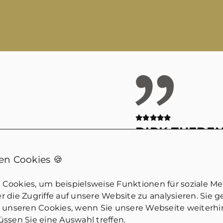
DIRK THEDE
nmarkt!
Wirklich kompeten
n Cookies 🍪
iche Fragen.
Jemand der eben wi
ich guten
dem Markt gemach
Cookies, um beispielsweise Funktionen für soziale M
an merkt, dass hier
tatsächlich geht u
 die Zugriffe auf unsere Website zu analysieren. Sie 
Würde ich
einschätzen kann. 
u unseren Cookies, wenn Sie unsere Webseite weiterh
ssen Sie eine Auswahl treffen.