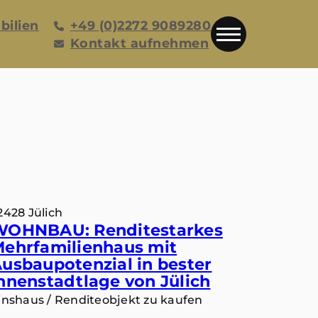
bilien
+49 (0)2272 9089280
Kontakt aufnehmen
2428 Jülich
WOHNBAU: Renditestarkes
ehrfamilienhaus mit
usbaupotenzial in bester
nnenstadtlage von Jülich
inshaus / Renditeobjekt zu kaufen