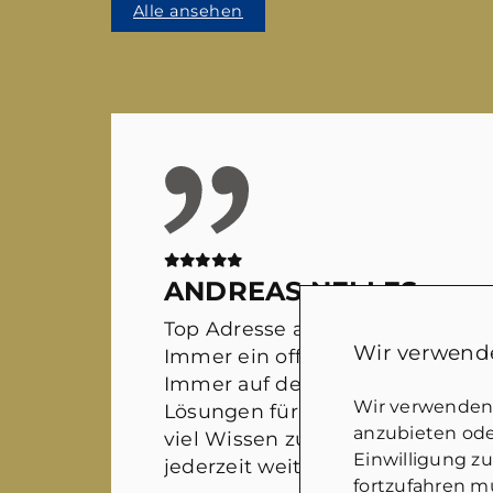
Alle ansehen
ANDREAS NELLES
Top Adresse auf dem Immobilie
Wir verwende
Immer ein offenes Ohr für sämtl
Immer auf der Suche nach wirkl
Wir verwenden 
Lösungen für alle Beteiligten. M
anzubieten oder
viel Wissen zusammen kommt. 
Einwilligung z
jederzeit weiter empfehlen!
fortzufahren mü