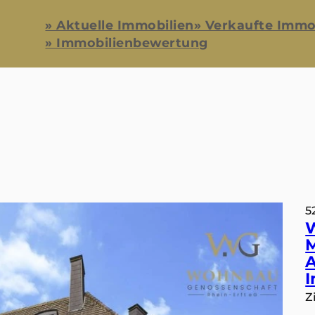
» Aktuelle Immobilien
» Verkaufte Immo
» Immobilienbewertung
5
M
A
I
Z