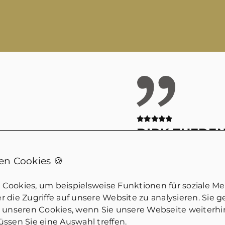
DIRK THEDE
nmarkt!
Wirklich kompeten
n Cookies 🍪
iche Fragen.
Jemand der eben wi
ich guten
dem Markt gemach
Cookies, um beispielsweise Funktionen für soziale M
an merkt, dass hier
tatsächlich geht u
 die Zugriffe auf unsere Website zu analysieren. Sie 
Würde ich
einschätzen kann. 
u unseren Cookies, wenn Sie unsere Webseite weiterh
ssen Sie eine Auswahl treffen.