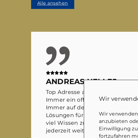
Alle ansehen
ANDREAS NELLES
Top Adresse auf dem Immobilie
Wir verwende
Immer ein offenes Ohr für sämtl
Immer auf der Suche nach wirkl
Wir verwenden 
Lösungen für alle Beteiligten. M
anzubieten oder
viel Wissen zusammen kommt. 
Einwilligung z
jederzeit weiter empfehlen!
fortzufahren mü