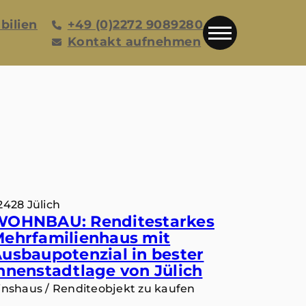
bilien
+49 (0)2272 9089280
Kontakt aufnehmen
2428 Jülich
WOHNBAU: Renditestarkes
ehrfamilienhaus mit
usbaupotenzial in bester
nnenstadtlage von Jülich
inshaus / Renditeobjekt zu kaufen