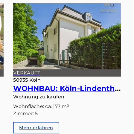
VERKAUFT
50935 Köln
WOHNBAU: Köln-Lindenthal – Maisonette mit eigenem Gartentörchen in den Stadtwald
Wohnung zu kaufen
Wohnfläche: ca. 177 m²
Zimmer: 5
Mehr erfahren