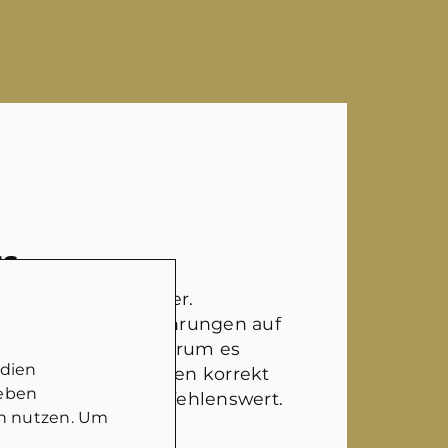
NS
ter Ansprechpartner.
rklich selber Erfahrungen auf
t hat und weiß, worum es
edien
nd die Gegebenheiten korrekt
geben
Auf jeden Fall empfehlenswert.
in nutzen. Um