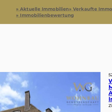
» Aktuelle Immobilien
» Verkaufte Immo
» Immobilienbewertung
5
M
A
I
Z