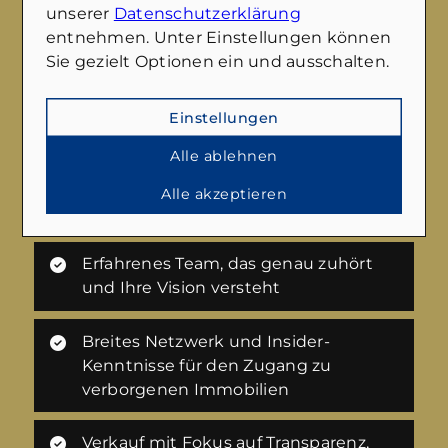
unserer
Datenschutzerklärung
entnehmen. Unter Einstellungen können
Sie gezielt Optionen ein und ausschalten.
Benötigen Sie Hilfe beim Verkauf Ihrer
Einstellungen
Immobilie?
Wir führen Sie gerne durch den gesamten
Alle ablehnen
Verkaufsprozess und vermitteln Ihnen
Alle akzeptieren
gleichzeitig auf Wunsch auch eine neue
Immobilie. Sprechen Sie uns einfach an.
Erfahrenes Team, das genau zuhört
und Ihre Vision versteht
Breites Netzwerk und Insider-
Kenntnisse für den Zugang zu
verborgenen Immobilien
Verkauf mit Fokus auf Transparenz,