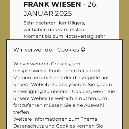
FRANK WIESEN
- 26.
JANUAR 2025
Sehr geehrter Herr Hilgers,
wir haben uns vom ersten
Moment bis zum Notarvertrag sehr
gut betreut & beraten gefühlt. Sie
Wir verwenden Cookies 🍪
und Ihr freundliches Team haben
immer zeitnah auf Anfragen
reagiert.
Wir verwenden Cookies, um
beispielsweise Funktionen für soziale
Ihre professionelle
Medien anzubieten oder die Zugriffe auf
Vermarktungsstratgie ( Bilder,
unsere Website zu analysieren. Sie geben
Luftbilder per Drohne, Videos usw)
Einwilligung zu unseren Cookies, wenn Sie
hat uns, aber offensichtlich auch
unsere Webseite weiterhin nutzen. Um
den Käufern, sehr gefallen.
fortzufahren müssen Sie eine Auswahl
Machen Sie weiter so und
treffen.
nochmal vielen Dank an Sie und
Weitere Informationen zum Thema
Ihr Team.
Datenschutz und Cookies können Sie