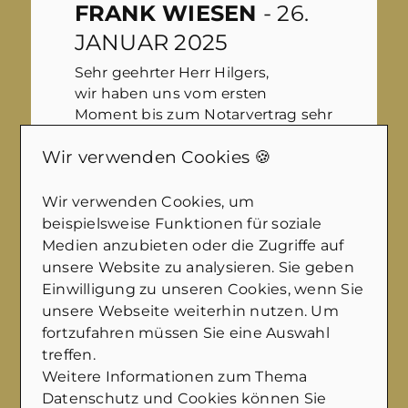
FRANK WIESEN
- 26.
JANUAR 2025
Sehr geehrter Herr Hilgers,
wir haben uns vom ersten
Moment bis zum Notarvertrag sehr
gut betreut & beraten gefühlt. Sie
Wir verwenden Cookies 🍪
und Ihr freundliches Team haben
immer zeitnah auf Anfragen
reagiert.
Wir verwenden Cookies, um
beispielsweise Funktionen für soziale
Ihre professionelle
Medien anzubieten oder die Zugriffe auf
Vermarktungsstratgie ( Bilder,
unsere Website zu analysieren. Sie geben
Luftbilder per Drohne, Videos usw)
Einwilligung zu unseren Cookies, wenn Sie
hat uns, aber offensichtlich auch
unsere Webseite weiterhin nutzen. Um
den Käufern, sehr gefallen.
fortzufahren müssen Sie eine Auswahl
Machen Sie weiter so und
treffen.
nochmal vielen Dank an Sie und
Weitere Informationen zum Thema
Ihr Team.
Datenschutz und Cookies können Sie