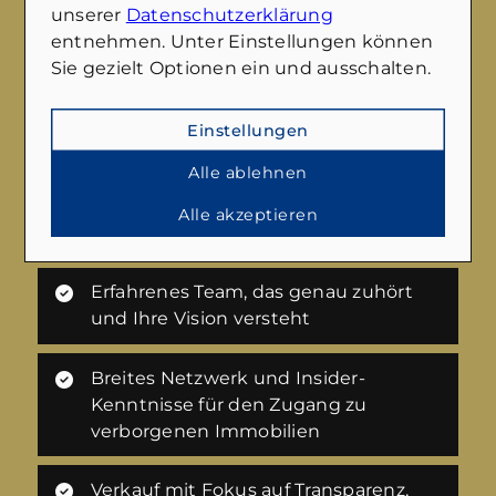
unserer
Datenschutzerklärung
entnehmen. Unter Einstellungen können
Sie gezielt Optionen ein und ausschalten.
Benötigen Sie Hilfe beim Verkauf Ihrer
Einstellungen
Immobilie?
Wir führen Sie gerne durch den gesamten
Alle ablehnen
Verkaufsprozess und vermitteln Ihnen
Alle akzeptieren
gleichzeitig auf Wunsch auch eine neue
Immobilie. Sprechen Sie uns einfach an.
Erfahrenes Team, das genau zuhört
und Ihre Vision versteht
Breites Netzwerk und Insider-
Kenntnisse für den Zugang zu
verborgenen Immobilien
Verkauf mit Fokus auf Transparenz,