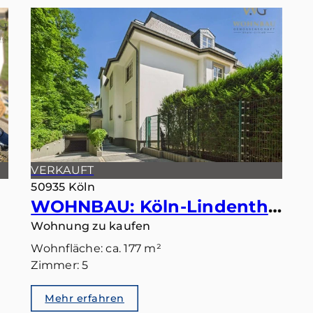
VERKAUFT
50935 Köln
WOHNBAU: Köln-Lindenthal – Maisonette mit eigenem Gartentörchen in den Stadtwald
Wohnung zu kaufen
Wohnfläche: ca. 177 m²
Zimmer: 5
Mehr erfahren