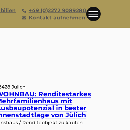
bilien
+49 (0)2272 9089280
Kontakt aufnehmen
2428 Jülich
WOHNBAU: Renditestarkes
ehrfamilienhaus mit
usbaupotenzial in bester
nnenstadtlage von Jülich
inshaus / Renditeobjekt zu kaufen