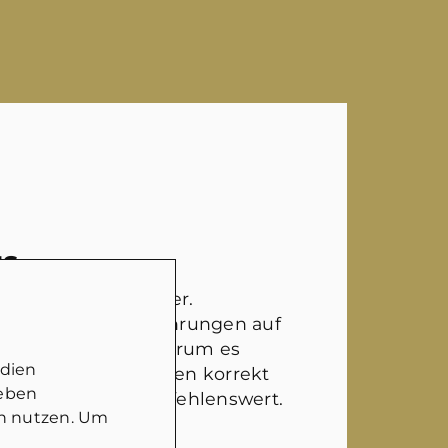
NS
ter Ansprechpartner.
rklich selber Erfahrungen auf
t hat und weiß, worum es
edien
nd die Gegebenheiten korrekt
geben
Auf jeden Fall empfehlenswert.
in nutzen. Um