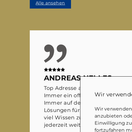
Alle ansehen
ANDREAS NELLES
Top Adresse auf dem Immobilie
Wir verwende
Immer ein offenes Ohr für sämtl
Immer auf der Suche nach wirkl
Wir verwenden 
Lösungen für alle Beteiligten. M
anzubieten oder
viel Wissen zusammen kommt. 
Einwilligung z
jederzeit weiter empfehlen!
fortzufahren mü