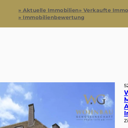
» Aktuelle Immobilien
» Verkaufte Immo
» Immobilienbewertung
5
M
A
I
Z