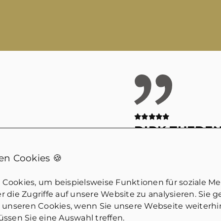
DIRK THEDE
nmarkt!
Wirklich kompeten
n Cookies 🍪
iche Fragen.
Jemand der eben wi
ich guten
dem Markt gemach
Cookies, um beispielsweise Funktionen für soziale M
an merkt, dass hier
tatsächlich geht u
 die Zugriffe auf unsere Website zu analysieren. Sie 
Würde ich
einschätzen kann. 
u unseren Cookies, wenn Sie unsere Webseite weiterh
ssen Sie eine Auswahl treffen.