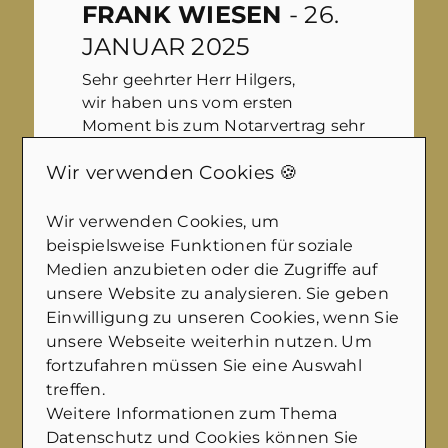
FRANK WIESEN
- 26.
JANUAR 2025
Sehr geehrter Herr Hilgers,
wir haben uns vom ersten
Moment bis zum Notarvertrag sehr
gut betreut & beraten gefühlt. Sie
Wir verwenden Cookies 🍪
und Ihr freundliches Team haben
immer zeitnah auf Anfragen
reagiert.
Wir verwenden Cookies, um
beispielsweise Funktionen für soziale
Ihre professionelle
Medien anzubieten oder die Zugriffe auf
Vermarktungsstratgie ( Bilder,
unsere Website zu analysieren. Sie geben
Luftbilder per Drohne, Videos usw)
Einwilligung zu unseren Cookies, wenn Sie
hat uns, aber offensichtlich auch
unsere Webseite weiterhin nutzen. Um
den Käufern, sehr gefallen.
fortzufahren müssen Sie eine Auswahl
Machen Sie weiter so und
treffen.
nochmal vielen Dank an Sie und
Weitere Informationen zum Thema
Ihr Team.
Datenschutz und Cookies können Sie