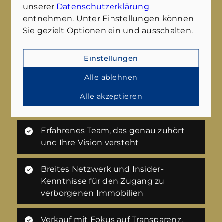
unserer
Datenschutzerklärung
entnehmen. Unter Einstellungen können
Sie gezielt Optionen ein und ausschalten.
Benötigen Sie Hilfe beim Verkauf Ihrer
Einstellungen
Immobilie?
Wir führen Sie gerne durch den gesamten
Alle ablehnen
Verkaufsprozess und vermitteln Ihnen
Alle akzeptieren
gleichzeitig auf Wunsch auch eine neue
Immobilie. Sprechen Sie uns einfach an.
Erfahrenes Team, das genau zuhört
und Ihre Vision versteht
Breites Netzwerk und Insider-
Kenntnisse für den Zugang zu
verborgenen Immobilien
Verkauf mit Fokus auf Transparenz,