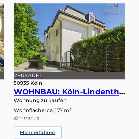
VERKAUFT
50935 Köln
WOHNBAU: Köln-Lindenthal – Maisonette mit eigenem Gartentörchen in den Stadtwald
Wohnung zu kaufen
Wohnfläche: ca. 177 m²
Zimmer: 5
Mehr erfahren