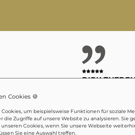
DIRK THEDE
nmarkt!
Wirklich kompeten
n Cookies 🍪
iche Fragen.
Jemand der eben wi
ich guten
dem Markt gemach
Cookies, um beispielsweise Funktionen für soziale M
an merkt, dass hier
tatsächlich geht u
 die Zugriffe auf unsere Website zu analysieren. Sie 
Würde ich
einschätzen kann. 
u unseren Cookies, wenn Sie unsere Webseite weiterh
ssen Sie eine Auswahl treffen.