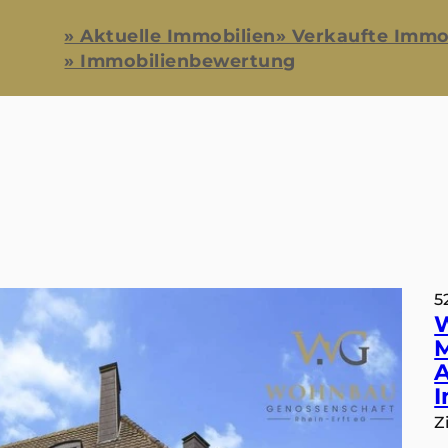
» Aktuelle Immobilien
» Verkaufte Immo
» Immobilienbewertung
5
M
A
I
Z