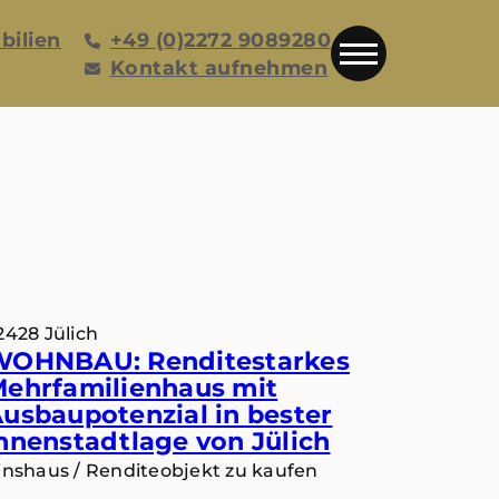
bilien
+49 (0)2272 9089280
Kontakt aufnehmen
2428 Jülich
WOHNBAU: Renditestarkes
ehrfamilienhaus mit
usbaupotenzial in bester
nnenstadtlage von Jülich
inshaus / Renditeobjekt zu kaufen