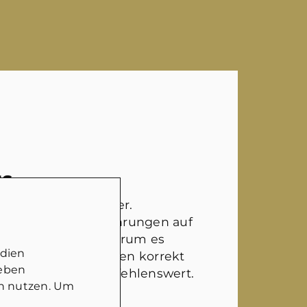
NS
ter Ansprechpartner.
rklich selber Erfahrungen auf
t hat und weiß, worum es
edien
nd die Gegebenheiten korrekt
geben
Auf jeden Fall empfehlenswert.
in nutzen. Um