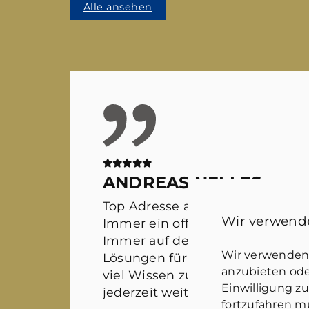
Alle ansehen
ANDREAS NELLES
Top Adresse auf dem Immobilie
Wir verwende
Immer ein offenes Ohr für sämtl
Immer auf der Suche nach wirkl
Wir verwenden 
Lösungen für alle Beteiligten. M
anzubieten oder
viel Wissen zusammen kommt. 
Einwilligung z
jederzeit weiter empfehlen!
fortzufahren mü