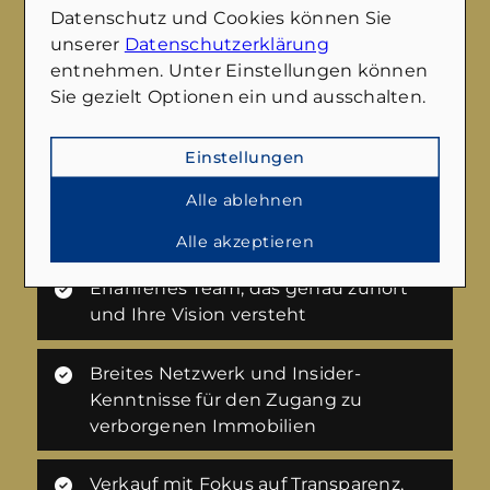
Datenschutz und Cookies können Sie
unserer
Datenschutzerklärung
entnehmen. Unter Einstellungen können
Sie gezielt Optionen ein und ausschalten.
Benötigen Sie Hilfe beim Verkauf Ihrer
Immobilie?
Einstellungen
Wir führen Sie gerne durch den gesamten
Verkaufsprozess und vermitteln Ihnen
Alle ablehnen
gleichzeitig auf Wunsch auch eine neue
Immobilie. Sprechen Sie uns einfach an.
Alle akzeptieren
Erfahrenes Team, das genau zuhört
und Ihre Vision versteht
Breites Netzwerk und Insider-
Kenntnisse für den Zugang zu
verborgenen Immobilien
Verkauf mit Fokus auf Transparenz,