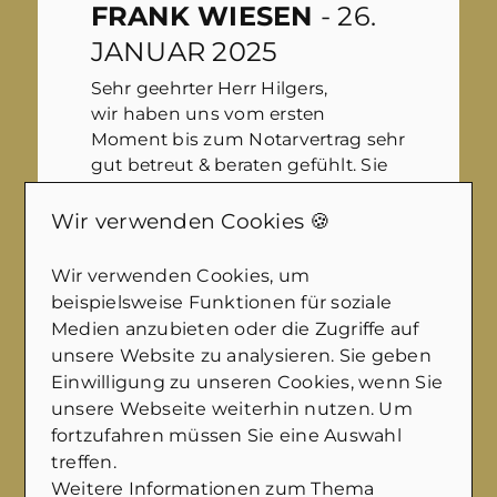
FRANK WIESEN
- 26.
JANUAR 2025
Sehr geehrter Herr Hilgers,
wir haben uns vom ersten
Moment bis zum Notarvertrag sehr
gut betreut & beraten gefühlt. Sie
und Ihr freundliches Team haben
immer zeitnah auf Anfragen
Wir verwenden Cookies 🍪
reagiert.
Wir verwenden Cookies, um
Ihre professionelle
beispielsweise Funktionen für soziale
Vermarktungsstratgie ( Bilder,
Medien anzubieten oder die Zugriffe auf
Luftbilder per Drohne, Videos usw)
unsere Website zu analysieren. Sie geben
hat uns, aber offensichtlich auch
Einwilligung zu unseren Cookies, wenn Sie
den Käufern, sehr gefallen.
unsere Webseite weiterhin nutzen. Um
Machen Sie weiter so und
fortzufahren müssen Sie eine Auswahl
nochmal vielen Dank an Sie und
treffen.
Ihr Team.
Weitere Informationen zum Thema