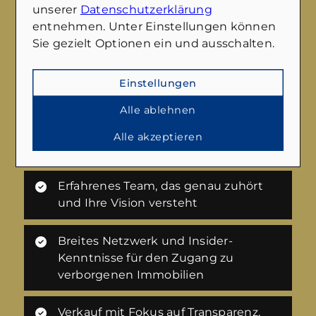
unserer
Datenschutzerklärung
entnehmen. Unter Einstellungen können
Sie gezielt Optionen ein und ausschalten.
Benötigen Sie Hilfe beim Verkauf Ihrer
Einstellungen
Immobilie?
Wir führen Sie gerne durch den gesamten
Alle ablehnen
Verkaufsprozess und vermitteln Ihnen
Alle akzeptieren
gleichzeitig auf Wunsch auch eine neue
Immobilie. Sprechen Sie uns einfach an.
Erfahrenes Team, das genau zuhört
und Ihre Vision versteht
Breites Netzwerk und Insider-
Kenntnisse für den Zugang zu
verborgenen Immobilien
Verkauf mit Fokus auf Transparenz,