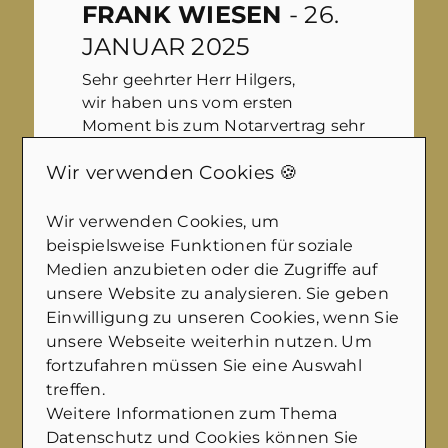
FRANK WIESEN
- 26.
JANUAR 2025
Sehr geehrter Herr Hilgers,
wir haben uns vom ersten
Moment bis zum Notarvertrag sehr
gut betreut & beraten gefühlt. Sie
Wir verwenden Cookies 🍪
und Ihr freundliches Team haben
immer zeitnah auf Anfragen
reagiert.
Wir verwenden Cookies, um
beispielsweise Funktionen für soziale
Ihre professionelle
Medien anzubieten oder die Zugriffe auf
Vermarktungsstratgie ( Bilder,
unsere Website zu analysieren. Sie geben
Luftbilder per Drohne, Videos usw)
Einwilligung zu unseren Cookies, wenn Sie
hat uns, aber offensichtlich auch
unsere Webseite weiterhin nutzen. Um
den Käufern, sehr gefallen.
fortzufahren müssen Sie eine Auswahl
Machen Sie weiter so und
treffen.
nochmal vielen Dank an Sie und
Weitere Informationen zum Thema
Ihr Team.
Datenschutz und Cookies können Sie