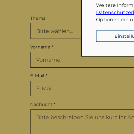
Weitere Infor
Datenschutzer
Thema
Optionen ein u
Einstel
Vorname
*
E-Mail
*
Nachricht
*