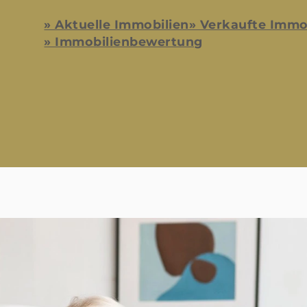
» Aktuelle Immobilien
» Verkaufte Immo
» Immobilienbewertung