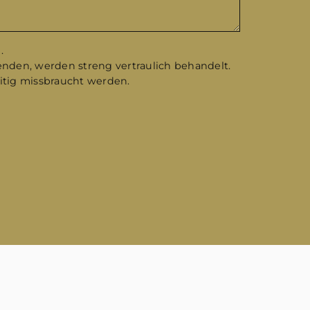
.
enden, werden streng vertraulich behandelt.
eitig missbraucht werden.