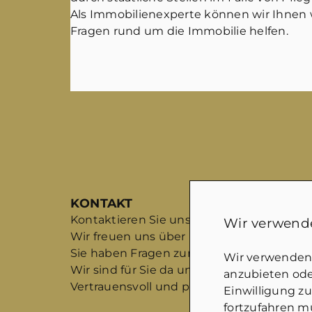
Als Immobilienexperte können wir Ihnen 
Fragen rund um die Immobilie helfen.
KONTAKT
Kontaktieren Sie uns gerne!
Wir verwende
Wir freuen uns über Ihre Nachricht.
Sie haben Fragen zum Verkauf Ihrer Immo
Wir verwenden 
Wir sind für Sie da und betreuen Sie von A
anzubieten oder
Vertrauensvoll und professionell.
Einwilligung z
fortzufahren mü