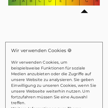
A+
A
B
C
D
E
F
G
H
Kann ich mir diese
Wir verwenden Cookies 🍪
Immobilie leisten? Wir
Wir verwenden Cookies, um
beraten Sie gerne!
beispielsweise Funktionen für soziale
Medien anzubieten oder die Zugriffe auf
Persönliche Begleitung auf
unsere Website zu analysieren. Sie geben
dem Weg zur eigenen
Einwilligung zu unseren Cookies, wenn Sie
Immobilie
:
unsere Webseite weiterhin nutzen. Um
fortzufahren müssen Sie eine Auswahl
Wir stehen Ihnen bei jedem Schritt zur
treffen.
Seite und unterstützen Sie bei allen