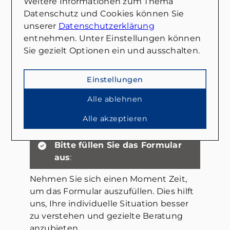
Weitere Informationen zum Thema
Fragen und Entscheidungen rund um
Datenschutz und Cookies können Sie
den Immobilienkauf.
unserer
Datenschutzerklärung
entnehmen. Unter Einstellungen können
Beratung zu Ihren
Sie gezielt Optionen ein und ausschalten.
Finanzierungsoptionen
:
Unsere Experten analysieren Ihre
Einstellungen
finanzielle Situation und zeigen Ihnen
maßgeschneiderte
Alle ablehnen
Finanzierungsmodelle auf, die zu Ihren
Alle akzeptieren
Bedürfnissen passen.
Bitte füllen Sie das Formular
aus
:
Nehmen Sie sich einen Moment Zeit,
um das Formular auszufüllen. Dies hilft
uns, Ihre individuelle Situation besser
zu verstehen und gezielte Beratung
anzubieten.