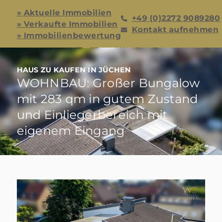
» Aktuelle Immobilien
+49 (0)2272 9089280
» Verkaufte Immobilien
Kontakt aufnehmen
» Immobilienbewertung
HAUS ZU KAUFEN IN JÜCHEN
WOHNBAU: Großer Bungalow
mit 283 qm in gutem Zustand
und Einliegerbereich mit
eigenem Eingang